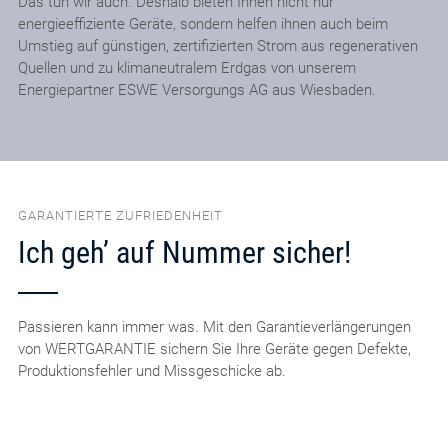
Das tun wir auch. Deshalb bieten Ihnen nicht nur
energieeffiziente Geräte, sondern helfen ihnen auch beim
Umstieg auf günstigen, zertifizierten Strom aus regenerativen
Quellen und zu klimaneutralem Erdgas von unserem
Energiepartner ESWE Versorgungs AG aus Wiesbaden.
GARANTIERTE ZUFRIEDENHEIT
Ich geh’ auf Nummer sicher!
Passieren kann immer was. Mit den Garantieverlängerungen
von WERTGARANTIE sichern Sie Ihre Geräte gegen Defekte,
Produktionsfehler und Missgeschicke ab.