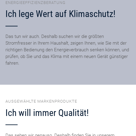
ENERGIEEFFIZIENZBERATUNG
Ich lege Wert auf Klimaschutz!
Das tun wir auch. Deshalb suchen wir die größten
Stromfresser in Ihrem Haushalt, zeigen Ihnen, wie Sie mit der
richtigen Bedienung den Energieverbrauch senken können, und
prüfen, ob Sie und das Klima mit einem neuen Gerät günstiger
fahren.
AUSGEWÄHLTE MARKENPRODUKTE
Ich will immer Qualität!
Das sehen wir genauso. Deshalb finden Sie in unserem