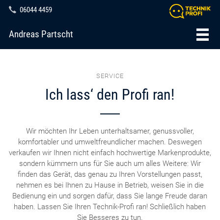
06044 4459
Andreas Partscht
SERVICE
Ich lass‘ den Profi ran!
Wir möchten Ihr Leben unterhaltsamer, genussvoller,
komfortabler und umweltfreundlicher machen. Deswegen
verkaufen wir Ihnen nicht einfach hochwertige Markenprodukte,
sondern kümmern uns für Sie auch um alles Weitere: Wir
finden das Gerät, das genau zu Ihren Vorstellungen passt,
nehmen es bei Ihnen zu Hause in Betrieb, weisen Sie in die
Bedienung ein und sorgen dafür, dass Sie lange Freude daran
haben. Lassen Sie Ihren Technik-Profi ran! Schließlich haben
Sie Besseres zu tun.