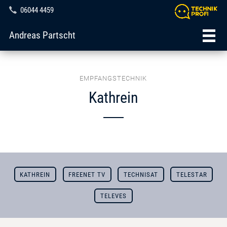
06044 4459
Andreas Partscht
EMPFANGSTECHNIK
Kathrein
KATHREIN
FREENET TV
TECHNISAT
TELESTAR
TELEVES